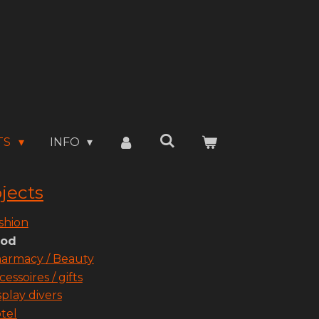
TS
INFO
jects
shion
ood
armacy / Beauty
cessoires / gifts
splay divers
tel