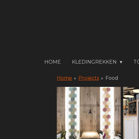
Ga
direct
naar
de
hoofdinhoud
HOME
KLEDINGREKKEN
T
Home
»
Projects
»
Food