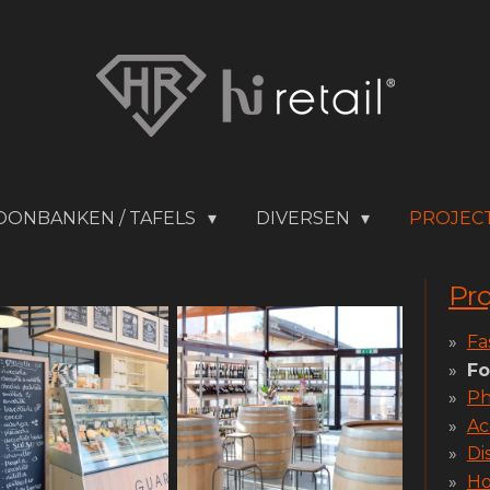
OONBANKEN / TAFELS
DIVERSEN
PROJEC
Pro
Fa
F
Ph
Ac
Di
Ho