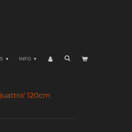
TS
INFO
uattro' 120cm