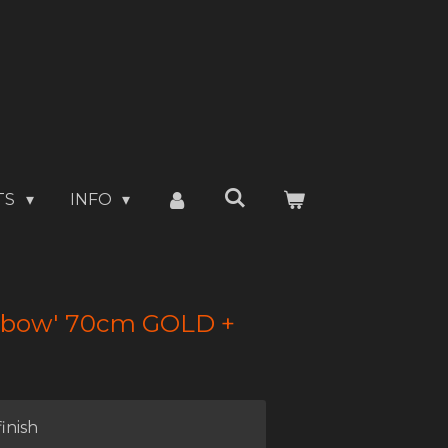
TS
INFO
inbow' 70cm GOLD +
inish