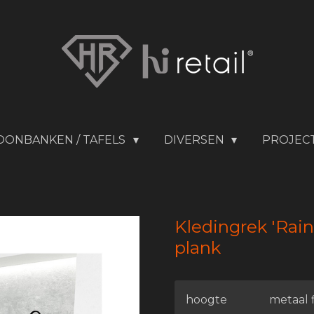
OONBANKEN / TAFELS
DIVERSEN
PROJEC
Kledingrek 'Ra
plank
hoogte
metaal f